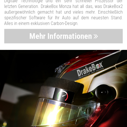
Digitale Technologie und ein sehr schneller Prozessor der
letzten Generation. DrakeBox Monza hat all das, was DrakeBox2
außergewöhnlich gemacht hat und vieles mehr. Einschließlich
spezifischer Software für Ihr Auto auf dem neuesten Stand.
Alles in einem exklusiven Carbon-Design.
Mehr Informationen