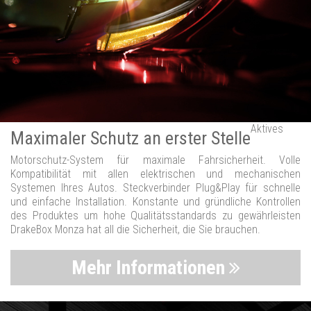
Aktives
Maximaler Schutz an erster Stelle
Motorschutz-System für maximale Fahrsicherheit. Volle
Kompatibilität mit allen elektrischen und mechanischen
Systemen Ihres Autos. Steckverbinder Plug&Play für schnelle
und einfache Installation. Konstante und gründliche Kontrollen
des Produktes um hohe Qualitätsstandards zu gewährleisten
DrakeBox Monza hat all die Sicherheit, die Sie brauchen.
Mehr Informationen