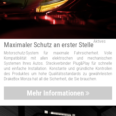
Aktives
Maximaler Schutz an erster Stelle
Motorschutz-System für maximale Fahrsicherheit. Volle
Kompatibilität mit allen elektrischen und mechanischen
Systemen Ihres Autos. Steckverbinder Plug&Play für schnelle
und einfache Installation. Konstante und gründliche Kontrollen
des Produktes um hohe Qualitätsstandards zu gewährleisten
DrakeBox Monza hat all die Sicherheit, die Sie brauchen.
Mehr Informationen