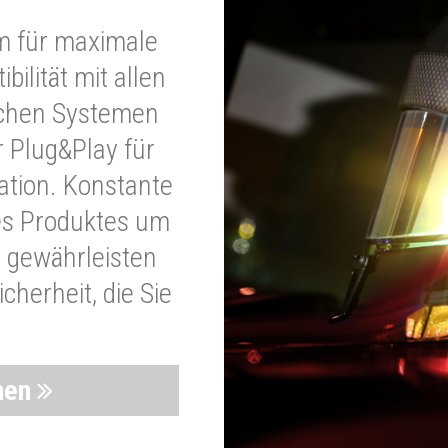
m für maximale
bilität mit allen
schen Systemen
r Plug&Play für
lation. Konstante
es Produktes um
 gewährleisten
cherheit, die Sie
nen