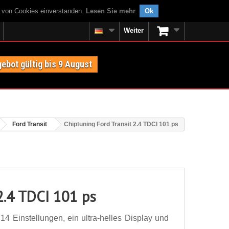
g von Cookies einverstanden.
Lesen Sie mehr
.
Ok
Weiter
ebot gültig bis 9 August
Ford Transit
Chiptuning Ford Transit 2.4 TDCI 101 ps
2.4 TDCI 101 ps
14 Einstellungen, ein ultra-helles Display und