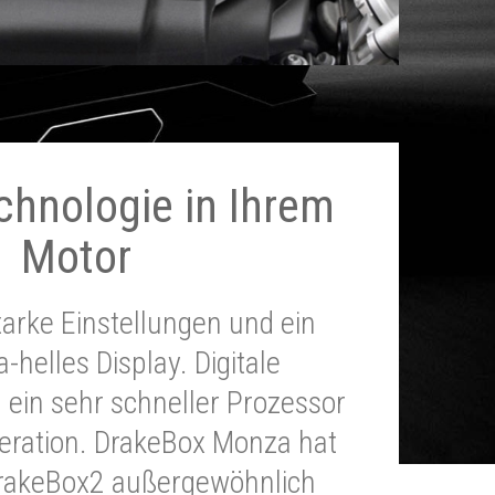
chnologie in Ihrem
Motor
tarke Einstellungen und ein
a-helles Display. Digitale
 ein sehr schneller Prozessor
neration. DrakeBox Monza hat
DrakeBox2 außergewöhnlich