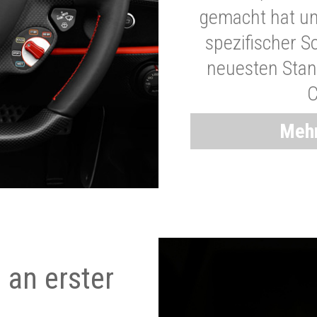
gemacht hat und
spezifischer S
neuesten Stand
C
Mehr
 an erster