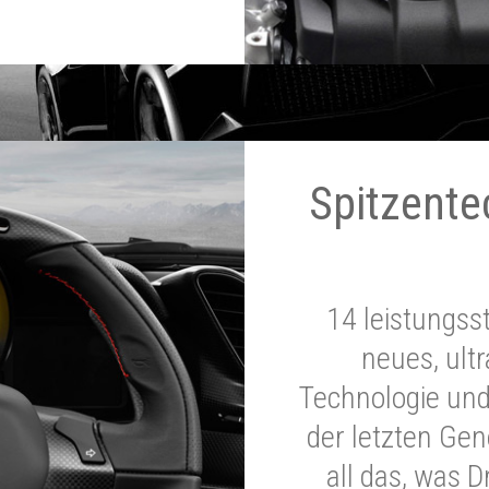
Spitzente
14 leistungss
neues, ultr
Technologie und
der letzten Ge
all das, was 