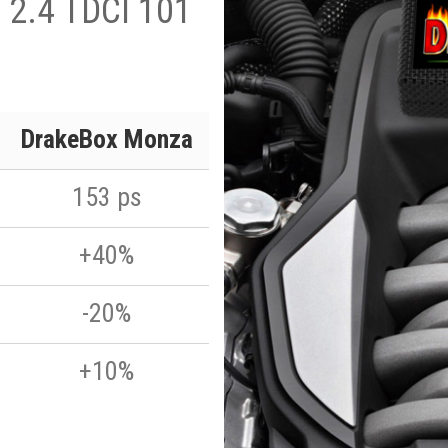
t 2.4 TDCI 101
DrakeBox Monza
153 ps
+40%
-20%
+10%