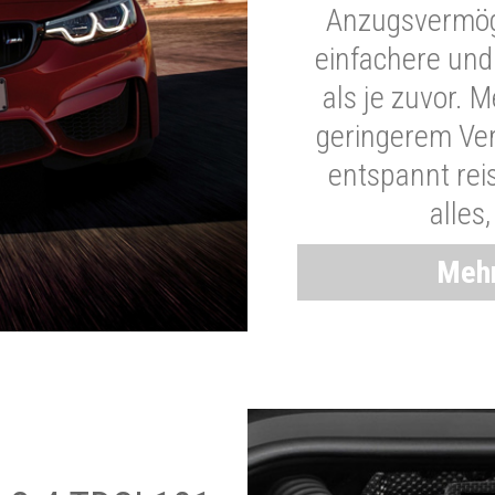
Anzugsvermöge
einfachere und
als je zuvor. 
geringerem Ver
entspannt rei
alles
Mehr