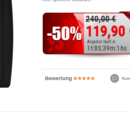
240,00 €
119,90
Angebot läuft in
1
t
:
8
S
:
39
m
:
14
s
Bewertung
Kund