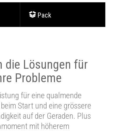
Pack
 die Lösungen für
Ihre Probleme
stung für eine qualmende
beim Start und eine grössere
igkeit auf der Geraden. Plus
hmoment mit höherem