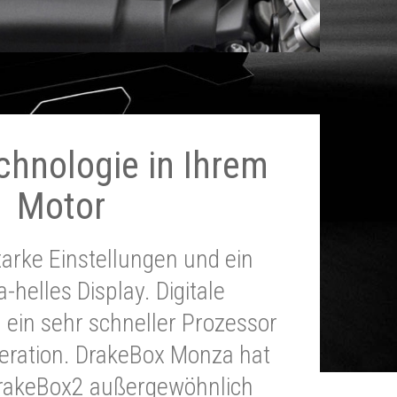
chnologie in Ihrem
Motor
tarke Einstellungen und ein
a-helles Display. Digitale
 ein sehr schneller Prozessor
neration. DrakeBox Monza hat
DrakeBox2 außergewöhnlich