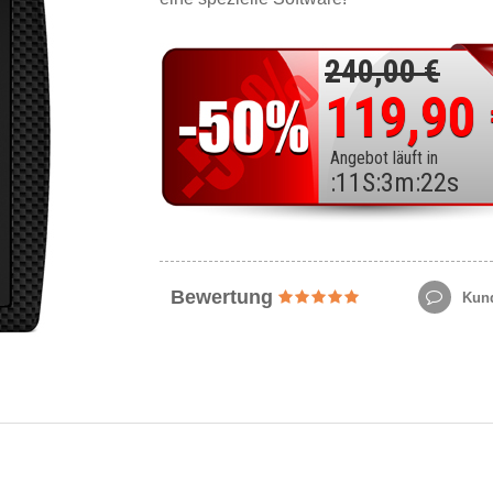
240,00 €
119,90
Angebot läuft in
:
11
S
:
3
m
:
20
s
Bewertung
Kund