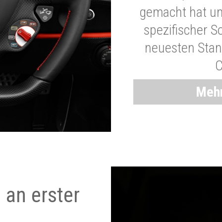
gemacht hat und
spezifischer S
neuesten Stand
C
Mehr
 an erster