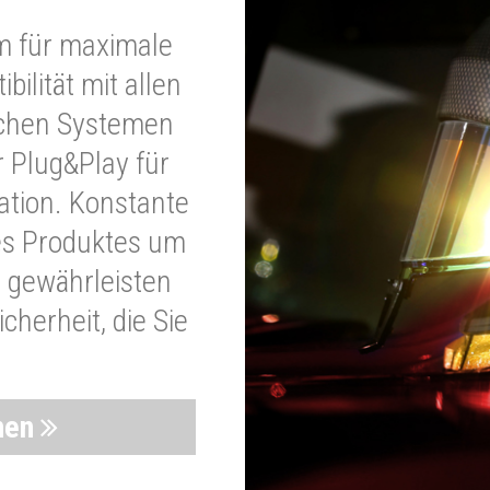
m für maximale
bilität mit allen
schen Systemen
r Plug&Play für
lation. Konstante
es Produktes um
 gewährleisten
cherheit, die Sie
nen