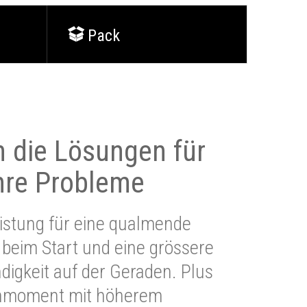
Pack
 die Lösungen für
Ihre Probleme
stung für eine qualmende
beim Start und eine grössere
igkeit auf der Geraden. Plus
hmoment mit höherem