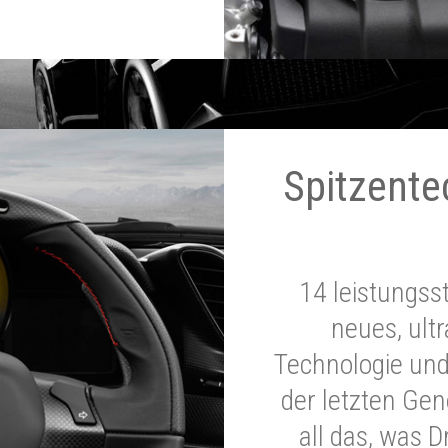
Spitzente
14 leistungss
neues, ultr
Technologie und
der letzten Ge
all das, was 