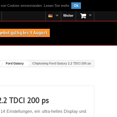
g von Cookies einverstanden.
Lesen Sie mehr
.
Ok
Weiter
ebot gültig bis 9 August
Ford Galaxy
Chiptuning Ford Galaxy 2.2 TDCI 200 ps
2.2 TDCI 200 ps
4 Einstellungen, ein ultra-helles Display und