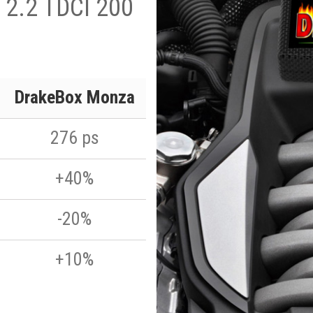
 2.2 TDCI 200
DrakeBox Monza
276 ps
+40%
-20%
+10%