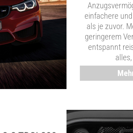
Anzugsvermöge
einfachere und
als je zuvor. 
geringerem Ver
entspannt rei
alles
Mehr