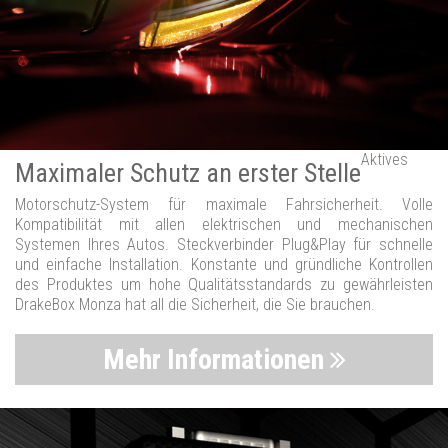
Aktives
Maximaler Schutz an erster Stelle
Motorschutz-System für maximale Fahrsicherheit. Volle
Kompatibilität mit allen elektrischen und mechanischen
Systemen Ihres Autos. Steckverbinder Plug&Play für schnelle
und einfache Installation. Konstante und gründliche Kontrollen
des Produktes um hohe Qualitätsstandards zu gewährleisten
DrakeBox Monza hat all die Sicherheit, die Sie brauchen.
Mehr Informationen