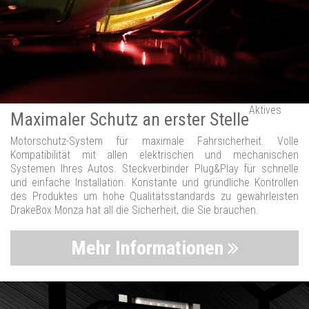
Aktives
Maximaler Schutz an erster Stelle
Motorschutz-System für maximale Fahrsicherheit. Volle
Kompatibilität mit allen elektrischen und mechanischen
Systemen Ihres Autos. Steckverbinder Plug&Play für schnelle
und einfache Installation. Konstante und gründliche Kontrollen
des Produktes um hohe Qualitätsstandards zu gewährleisten
DrakeBox Monza hat all die Sicherheit, die Sie brauchen.
Mehr Informationen