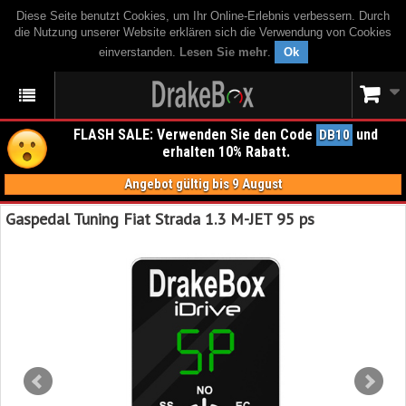
Diese Seite benutzt Cookies, um Ihr Online-Erlebnis verbessern. Durch
die Nutzung unserer Website erklären sich die Verwendung von Cookies
einverstanden.
Lesen Sie mehr
.
Ok
FLASH SALE: Verwenden Sie den Code
und
DB10
erhalten 10% Rabatt.
Angebot gültig bis 9 August
Gaspedal Tuning Fiat Strada 1.3 M-JET 95 ps