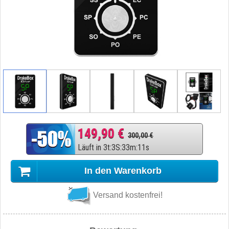
149,90 €
300,00 €
Läuft in
3
t
:
3
S
:
33
m
:
10
s
In den Warenkorb
Versand kostenfrei!