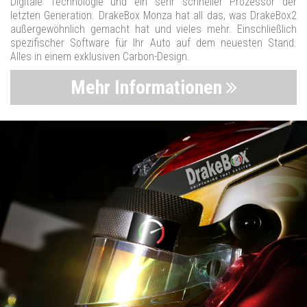
Digitale Technologie und ein sehr schneller Prozessor der
letzten Generation. DrakeBox Monza hat all das, was DrakeBox2
außergewöhnlich gemacht hat und vieles mehr. Einschließlich
spezifischer Software für Ihr Auto auf dem neuesten Stand.
Alles in einem exklusiven Carbon-Design.
Mehr Informationen