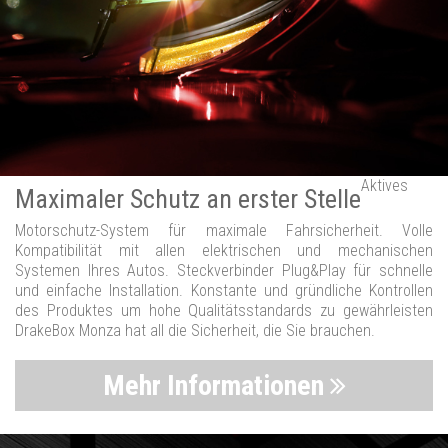
Aktives
Maximaler Schutz an erster Stelle
Motorschutz-System für maximale Fahrsicherheit. Volle
Kompatibilität mit allen elektrischen und mechanischen
Systemen Ihres Autos. Steckverbinder Plug&Play für schnelle
und einfache Installation. Konstante und gründliche Kontrollen
des Produktes um hohe Qualitätsstandards zu gewährleisten
DrakeBox Monza hat all die Sicherheit, die Sie brauchen.
Mehr Informationen