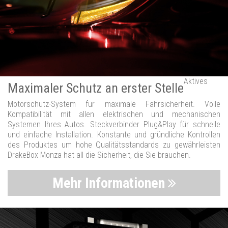
Aktives
Maximaler Schutz an erster Stelle
Motorschutz-System für maximale Fahrsicherheit. Volle
Kompatibilität mit allen elektrischen und mechanischen
Systemen Ihres Autos. Steckverbinder Plug&Play für schnelle
und einfache Installation. Konstante und gründliche Kontrollen
des Produktes um hohe Qualitätsstandards zu gewährleisten
DrakeBox Monza hat all die Sicherheit, die Sie brauchen.
Mehr Informationen