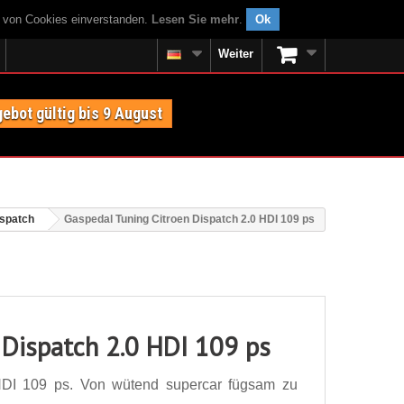
g von Cookies einverstanden.
Lesen Sie mehr
.
Ok
Weiter
ebot gültig bis 9 August
ispatch
Gaspedal Tuning Citroen Dispatch 2.0 HDI 109 ps
 Dispatch 2.0 HDI 109 ps
HDI 109 ps. Von wütend supercar fügsam zu