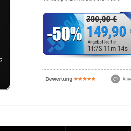
300,00 €
149,90
Angebot läuft in
1
t
:
7
S
:
11
m
:
12
s
Bewertung
Kund