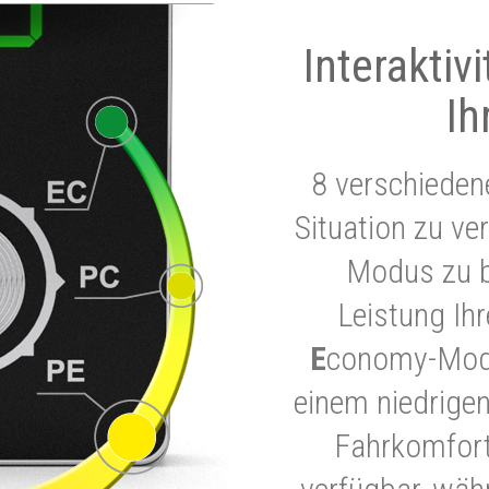
Interaktiv
Ih
8 verschieden
Situation zu ve
Modus zu b
Leistung Ih
E
conomy-Modu
einem niedrigen
Fahrkomfort.