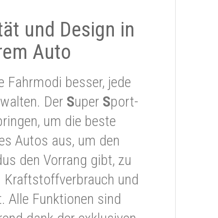
ität und Design in
rem Auto
e Fahrmodi besser, jede
rwalten. Der
S
uper
S
port-
ringen, um die beste
res Autos aus, um den
s den Vorrang gibt, zu
 Kraftstoffverbrauch und
 Alle Funktionen sind