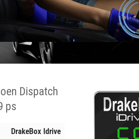
roen Dispatch
9 ps
DrakeBox Idrive