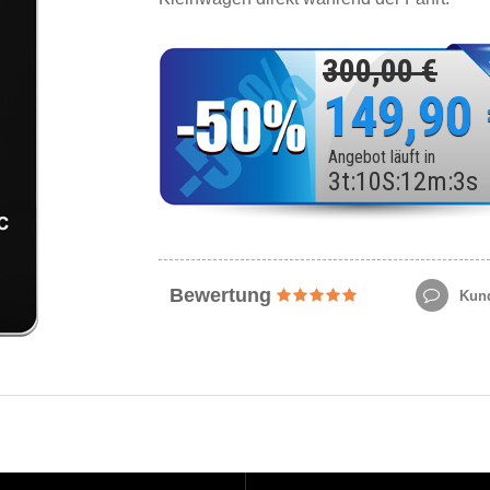
300,00 €
149,90
Angebot läuft in
3
t
:
10
S
:
12
m
:
1
s
Bewertung
Kund