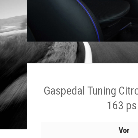
Gaspedal Tuning Citr
163 ps
Vor