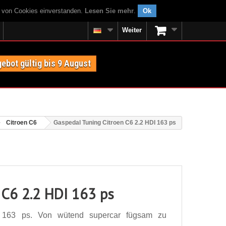
g von Cookies einverstanden.
Lesen Sie mehr
.
Ok
Weiter
ebot gültig bis 9 August
Citroen C6
Gaspedal Tuning Citroen C6 2.2 HDI 163 ps
 C6 2.2 HDI 163 ps
 163 ps. Von wütend supercar fügsam zu