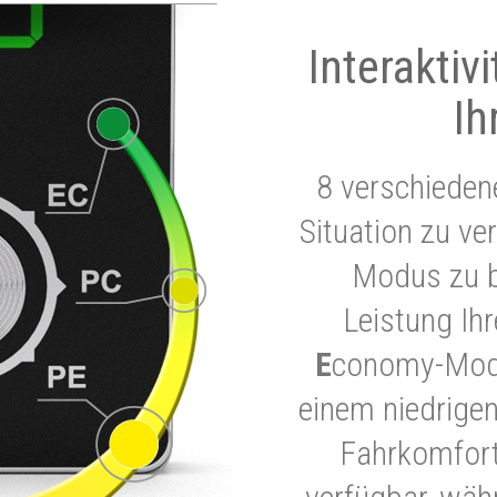
Interaktiv
Ih
8 verschieden
Situation zu ve
Modus zu b
Leistung Ih
E
conomy-Modu
einem niedrigen
Fahrkomfort.