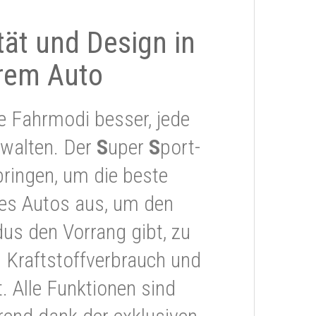
ität und Design in
rem Auto
e Fahrmodi besser, jede
rwalten. Der
S
uper
S
port-
ringen, um die beste
res Autos aus, um den
s den Vorrang gibt, zu
 Kraftstoffverbrauch und
 Alle Funktionen sind