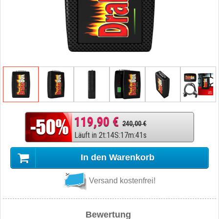
119,90 €
240,00 €
Läuft in
2
t
:
14
S
:
17
m
:
40
s
In den Warenkorb
Versand kostenfrei!
Bewertung