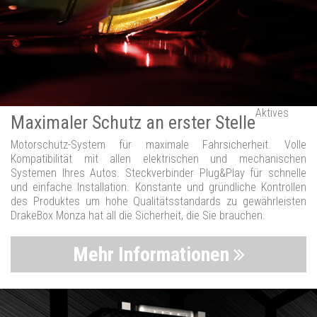
Aktives
Maximaler Schutz an erster Stelle
Motorschutz-System für maximale Fahrsicherheit. Volle
Kompatibilität mit allen elektrischen und mechanischen
Systemen Ihres Autos. Steckverbinder Plug&Play für schnelle
und einfache Installation. Konstante und gründliche Kontrollen
des Produktes um hohe Qualitätsstandards zu gewährleisten
DrakeBox Monza hat all die Sicherheit, die Sie brauchen.
Mehr Informationen