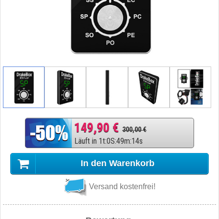
149,90 €
300,00 €
Läuft in
1
t
:
0
S
:
49
m
:
13
s
In den Warenkorb
Versand kostenfrei!