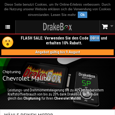
Diese Seite benutzt Cookies, um Ihr Online-Erlebnis verbessern. Durch
die Nutzung unserer Website erklären sich die Verwendung von Cookies
einverstanden.
Lesen Sie mehr
.
Ok
FLASH SALE: Verwenden Sie den Code
und
DB10
erhalten 10% Rabatt.
Angebot gültig bis 9 August
Chiptuning
Chevrolet Malibu
Leistungs- und Drehmomentsteigerung bis zu 40% bei reduziertem
Kraftstoffverbrauch von bis zu 20% dank DrakeBox; suchen Sie
gleich das
Chiptuning
für Ihren
Chevrolet Malibu
.