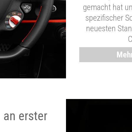
gemacht hat und
spezifischer S
neuesten Stand
C
Mehr
 an erster