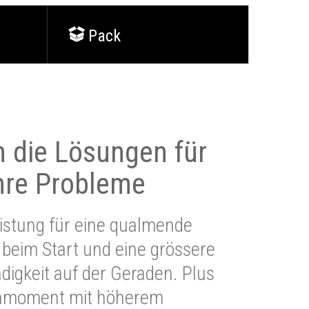
Pack
 die Lösungen für
Ihre Probleme
stung für eine qualmende
beim Start und eine grössere
igkeit auf der Geraden. Plus
hmoment mit höherem