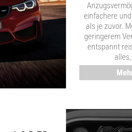
Anzugsvermöge
einfachere und
als je zuvor. 
geringerem Ver
entspannt rei
alles
Mehr