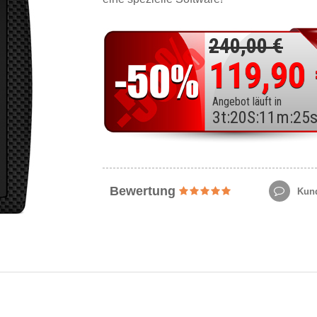
240,00 €
119,90
Angebot läuft in
3
t
:
20
S
:
11
m
:
23
Bewertung
Kund