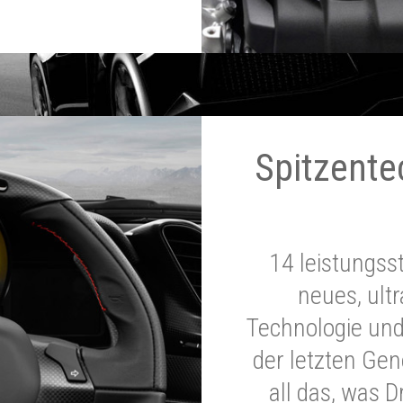
Spitzente
14 leistungss
neues, ultr
Technologie und
der letzten Ge
all das, was 