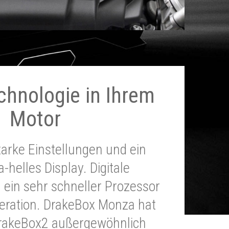
chnologie in Ihrem
Motor
tarke Einstellungen und ein
a-helles Display. Digitale
 ein sehr schneller Prozessor
neration. DrakeBox Monza hat
DrakeBox2 außergewöhnlich