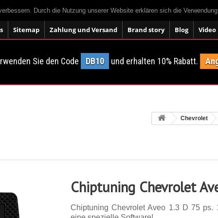
 verbessern. Durch die Nutzung unserer Website erklären sich die Verwendun
s
Sitemap
Zahlung und Versand
Brand story
Blog
Video
erwenden Sie den Code
DB10
und erhalten 10% Rabatt.
Ang
Chevrolet
Chiptuning Chevrolet Av
Chiptuning Chevrolet Aveo 1.3 D 75 ps. 1
eine spezielle Software!