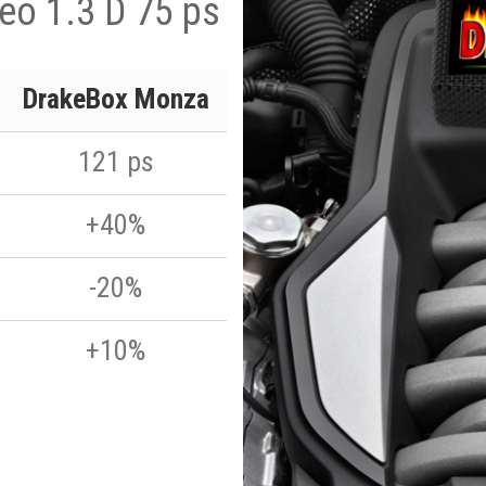
eo 1.3 D 75 ps
DrakeBox Monza
121 ps
+40%
-20%
+10%