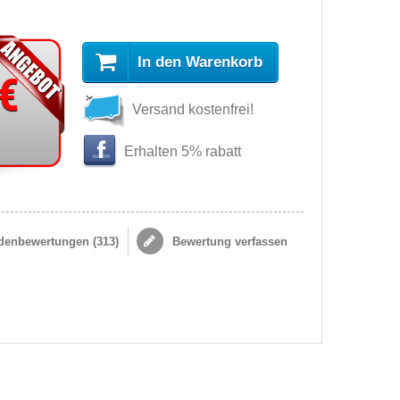
In den Warenkorb
 €
Versand kostenfrei!
s
Erhalten 5% rabatt
enbewertungen (
313
)
Bewertung verfassen