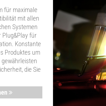
m für maximale
bilität mit allen
schen Systemen
r Plug&Play für
lation. Konstante
es Produktes um
 gewährleisten
cherheit, die Sie
nen