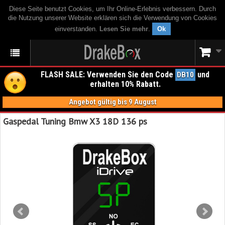
Diese Seite benutzt Cookies, um Ihr Online-Erlebnis verbessern. Durch
die Nutzung unserer Website erklären sich die Verwendung von Cookies
einverstanden.
Lesen Sie mehr
.
Ok
FLASH SALE: Verwenden Sie den Code
und
DB10
erhalten 10% Rabatt.
Angebot gültig bis 9 August
Gaspedal Tuning Bmw X3 18D 136 ps