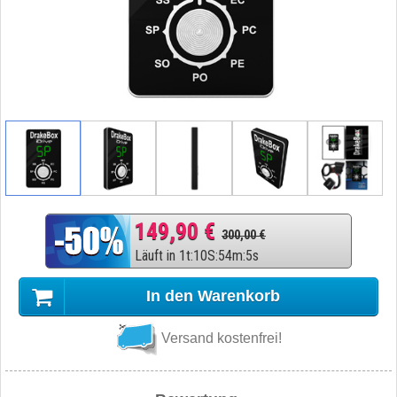
149,90 €
300,00 €
Läuft in
1
t
:
10
S
:
54
m
:
4
s
In den Warenkorb
Versand kostenfrei!