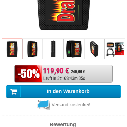
119,90 €
240,00 €
Läuft in
3
t
:
16
S
:
43
m
:
34
s
In den Warenkorb
Versand kostenfrei!
Bewertung