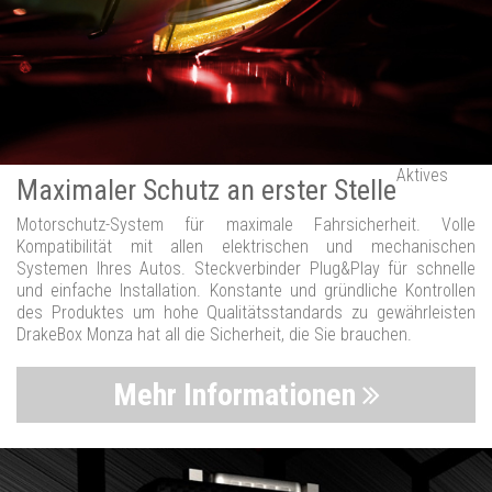
Aktives
Maximaler Schutz an erster Stelle
Motorschutz-System für maximale Fahrsicherheit. Volle
Kompatibilität mit allen elektrischen und mechanischen
Systemen Ihres Autos. Steckverbinder Plug&Play für schnelle
und einfache Installation. Konstante und gründliche Kontrollen
des Produktes um hohe Qualitätsstandards zu gewährleisten
DrakeBox Monza hat all die Sicherheit, die Sie brauchen.
Mehr Informationen