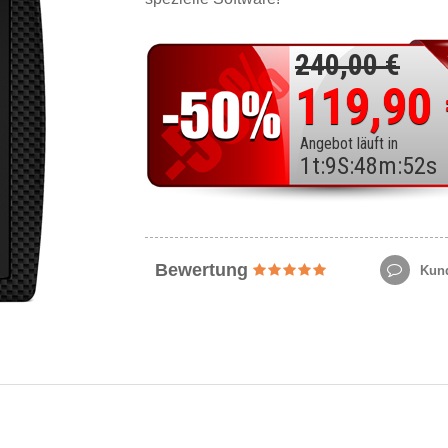
240,00 €
119,90
Angebot läuft in
1
t
:
9
S
:
48
m
:
50
s
Bewertung
Kund