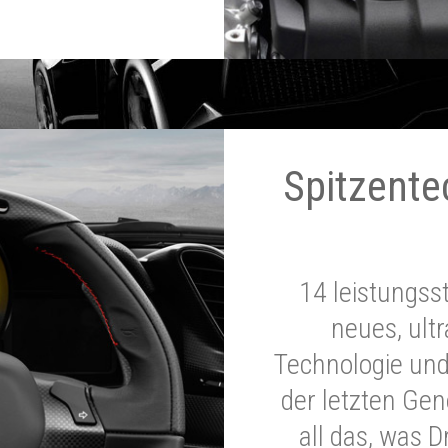
Spitzente
14 leistungss
neues, ultr
Technologie und
der letzten Ge
all das, was 