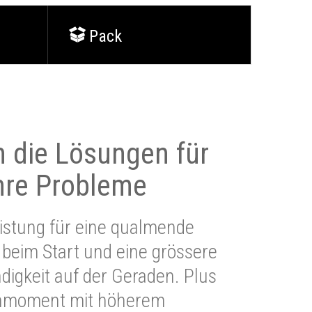
Pack
 die Lösungen für
Ihre Probleme
stung für eine qualmende
beim Start und eine grössere
igkeit auf der Geraden. Plus
hmoment mit höherem