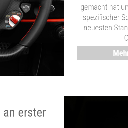
gemacht hat und
spezifischer S
neuesten Stand
C
Mehr
 an erster