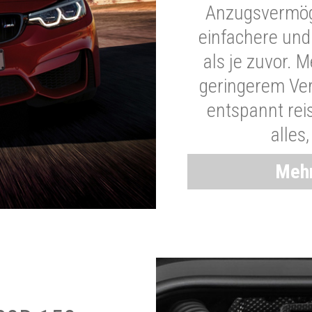
Anzugsvermöge
einfachere und
als je zuvor. 
geringerem Ver
entspannt rei
alles
Mehr