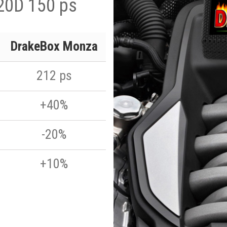
20D 150 ps
DrakeBox Monza
212 ps
+40%
-20%
+10%