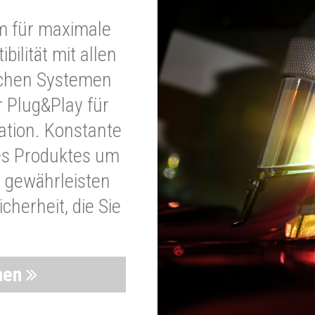
m für maximale
bilität mit allen
schen Systemen
r Plug&Play für
lation. Konstante
es Produktes um
 gewährleisten
cherheit, die Sie
nen