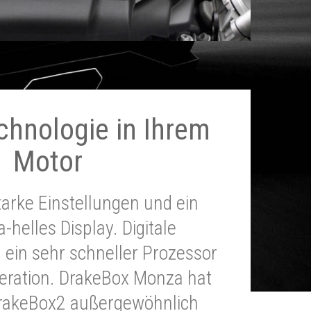
chnologie in Ihrem
Motor
tarke Einstellungen und ein
a-helles Display. Digitale
 ein sehr schneller Prozessor
neration. DrakeBox Monza hat
DrakeBox2 außergewöhnlich