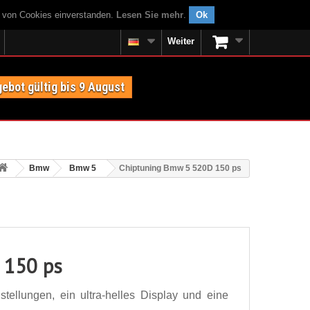
g von Cookies einverstanden.
Lesen Sie mehr
.
Ok
Weiter
ebot gültig bis 9 August
Bmw
Bmw 5
Chiptuning Bmw 5 520D 150 ps
 150 ps
ellungen, ein ultra-helles Display und eine