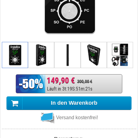
149,90 €
300,00 €
Läuft in
3
t
:
19
S
:
51
m
:
20
s
In den Warenkorb
Versand kostenfrei!