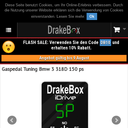
Diese Seite benutzt Cookies, um Ihr Online-Erlebnis verbessern. Durch
die Nutzung unserer Website erklären sich die Verwendung von Cookies
einverstanden.
Lesen Sie mehr
.
Ok
FLASH SALE: Verwenden Sie den Code
und
DB10
erhalten 10% Rabatt.
Angebot gültig bis 9 August
Gaspedal Tuning Bmw 3 318D 150 ps