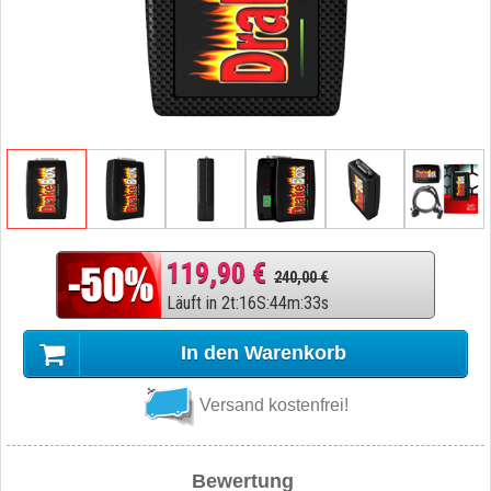
119,90 €
240,00 €
Läuft in
2
t
:
16
S
:
44
m
:
32
s
In den Warenkorb
Versand kostenfrei!
Bewertung