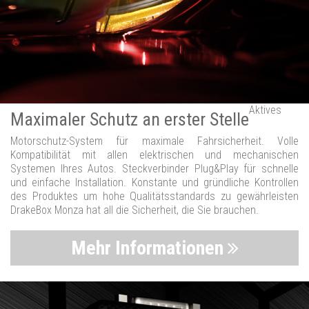
Aktives
Maximaler Schutz an erster Stelle
Motorschutz-System für maximale Fahrsicherheit. Volle
Kompatibilität mit allen elektrischen und mechanischen
Systemen Ihres Autos. Steckverbinder Plug&Play für schnelle
und einfache Installation. Konstante und gründliche Kontrollen
des Produktes um hohe Qualitätsstandards zu gewährleisten
DrakeBox Monza hat all die Sicherheit, die Sie brauchen.
Mehr Informationen