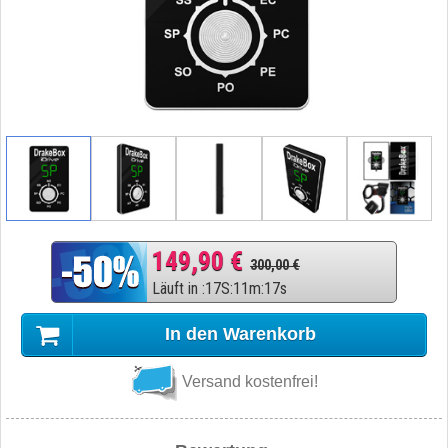
149,90 €
300,00 €
Läuft in
:
17
S
:
11
m
:
16
s
In den Warenkorb
Versand kostenfrei!