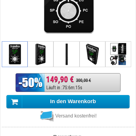
149,90 €
300,00 €
Läuft in
:
7
S
:
6
m
:
14
s
In den Warenkorb
Versand kostenfrei!