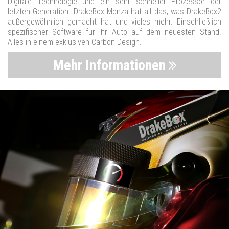
Digitale Technologie und ein sehr schneller Prozessor der
letzten Generation. DrakeBox Monza hat all das, was DrakeBox2
außergewöhnlich gemacht hat und vieles mehr. Einschließlich
spezifischer Software für Ihr Auto auf dem neuesten Stand.
Alles in einem exklusiven Carbon-Design.
Mehr Informationen