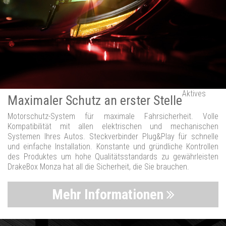
Aktives
Maximaler Schutz an erster Stelle
Motorschutz-System für maximale Fahrsicherheit. Volle
Kompatibilität mit allen elektrischen und mechanischen
Systemen Ihres Autos. Steckverbinder Plug&Play für schnelle
und einfache Installation. Konstante und gründliche Kontrollen
des Produktes um hohe Qualitätsstandards zu gewährleisten
DrakeBox Monza hat all die Sicherheit, die Sie brauchen.
Mehr Informationen